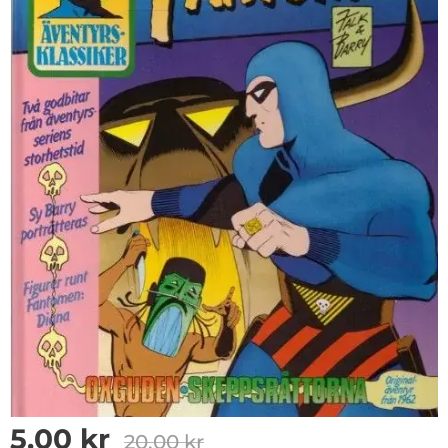
5.00
kr
20.00
kr