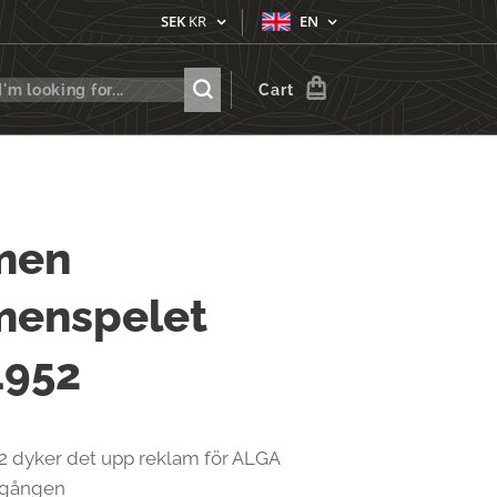
SEK
KR
EN
Cart
men
menspelet
1952
2 dyker det upp reklam för ALGA
a gången