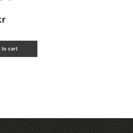
r
 to cart