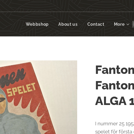
Webbshop
About us
Contact
More
Fanto
Fanto
ALGA 
I nummer 25 195
spelet för först