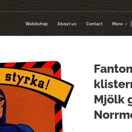
Webbshop
About us
Contact
More
Fanto
kliste
Mjölk 
Norrme