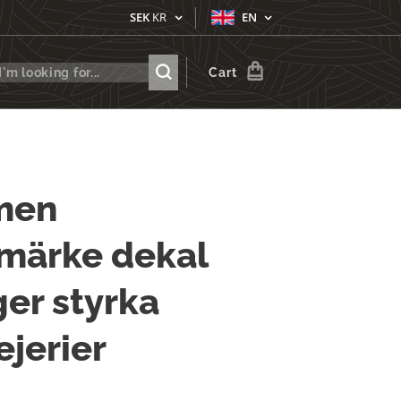
SEK
KR
EN
Cart
men
rmärke dekal
ger styrka
jerier