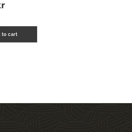
r
 to cart