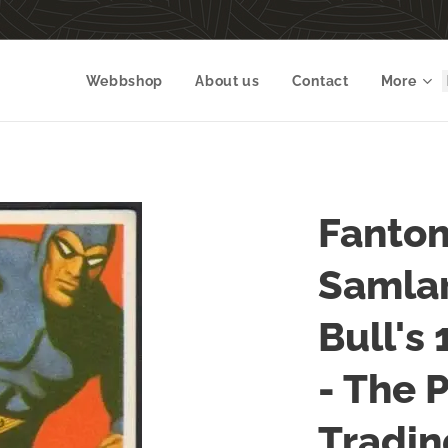
Webbshop
About us
Contact
More
Fanto
Samlar
Bull's
- The 
Tradin