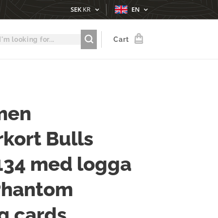
SEK
KR
EN
Cart
men
kort Bulls
 134 med logga
Phantom
g cards