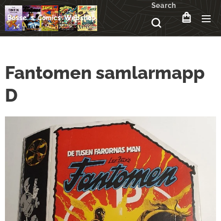
Search
Fantomen samlarmapp
D