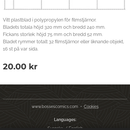
Vitt plastblad i polypropylen för filmstjärnor.
Bladets totala höjd 320 mm och bredd 240 mm.
Fickans storlek: höjd 75 mm och bredd 52 mm.
Bladet rymmer totalt 32 filmstjärnor eller liknande objekt,
16 st på var sida.
20.00
kr
www.bossescomics.com
Cookies
Languages
Svenska
English