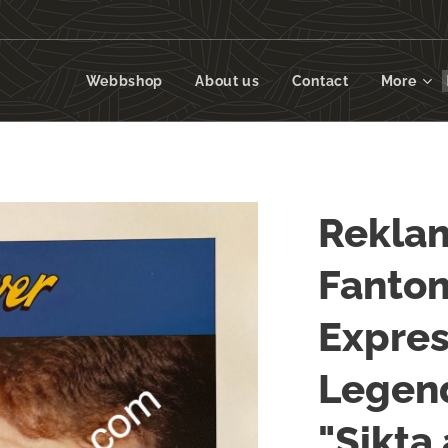
Webbshop
About us
Contact
More
Rekla
Fantom
Expres
Legend
"Sikta