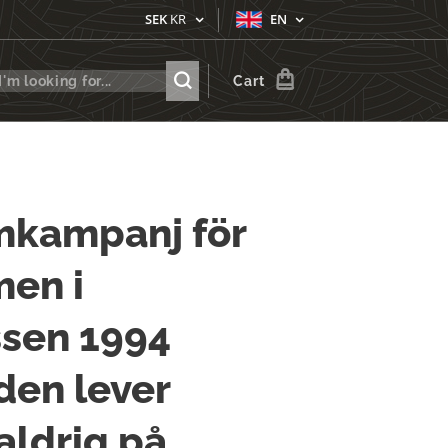
SEK
KR
EN
Cart
mkampanj för
en i
sen 1994
en lever
 aldrig på