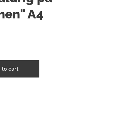
men" A4
 to cart