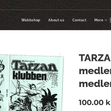
Webbshop
About us
Contact
More
TARZA
medlem
medle
100.00
k