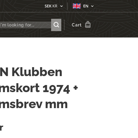
SEK
KR
EN
Cart
N Klubben
skort 1974 +
msbrev mm
r