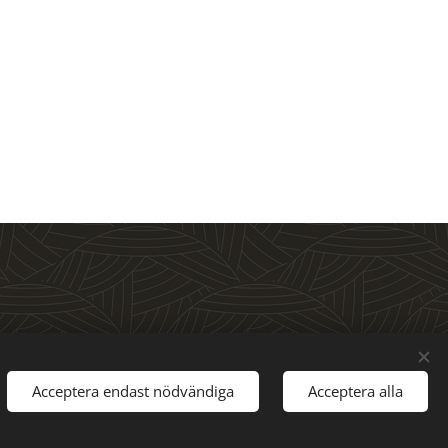
Acceptera endast nödvändiga
Acceptera alla
nglish
Valutor
SEK kr
USD $
EUR €
AUD $