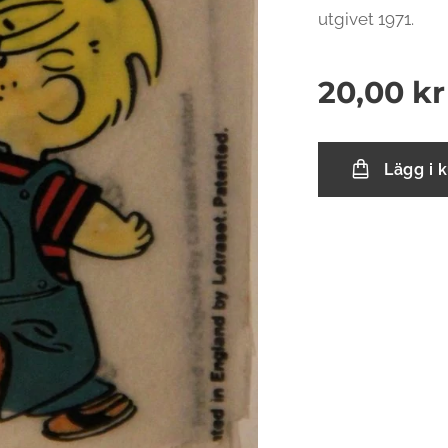
utgivet 1971.
20,00
kr
Lägg i