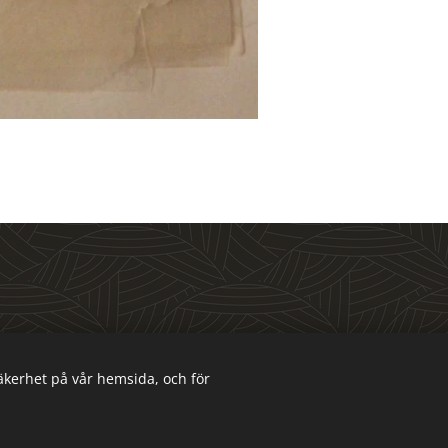
säkerhet på vår hemsida, och för
Språk
Svenska
E