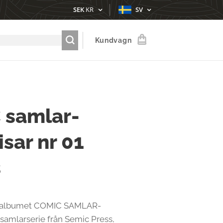
SEK
KR
SV
Kundvagn
 samlar-
sar nr 01
s
n albumet COMIC SAMLAR-
amlarserie från Semic Press,