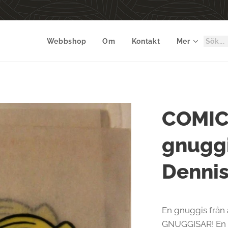
Webbshop
Om
Kontakt
Mer
COMIC
gnuggi
Denni
En gnuggis frå
GNUGGISAR! En s