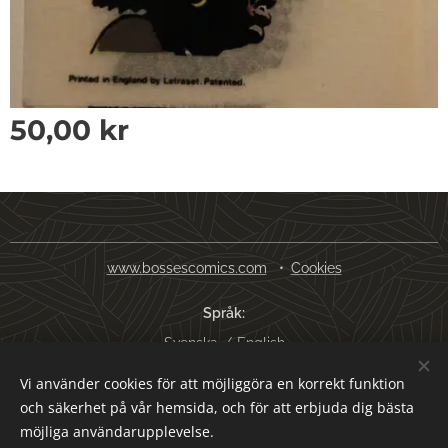
50,00
kr
www.bossescomics.com
Cookies
Språk
Svenska
English
Vi använder cookies för att möjliggöra en korrekt funktion
Valutor
och säkerhet på vår hemsida, och för att erbjuda dig bästa
SEK kr
USD $
EUR €
AUD $
möjliga användarupplevelse.