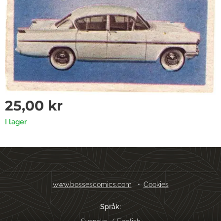
25,00
kr
I lager
www.bossescomics.com
Cookies
Språk