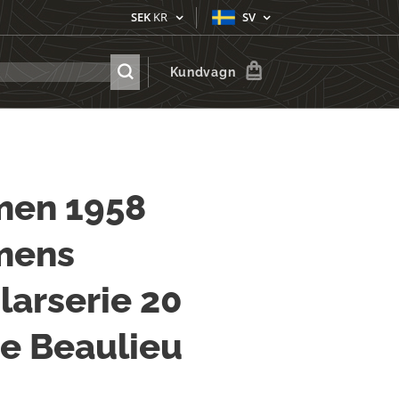
SEK
KR
SV
Kundvagn
men 1958
mens
larserie 20
e Beaulieu