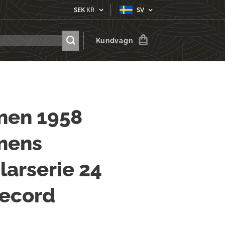
SEK
KR
SV
Kundvagn
men 1958
mens
larserie 24
Record