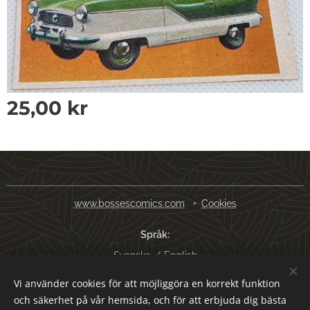
25,00
kr
www.bossescomics.com
Cookies
Språk
Svenska
English
Vi använder cookies för att möjliggöra en korrekt funktion
Valutor
och säkerhet på vår hemsida, och för att erbjuda dig bästa
SEK kr
USD $
EUR €
AUD $