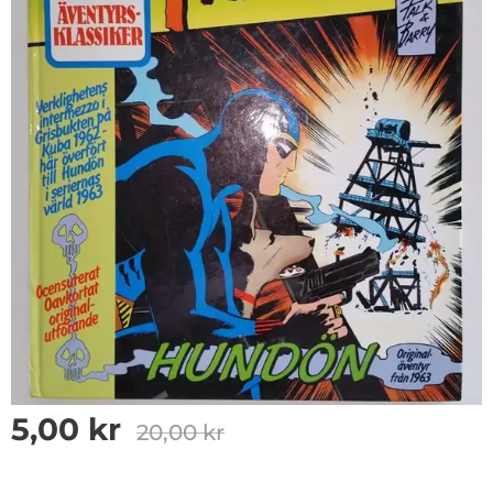
5,00
kr
20,00
kr