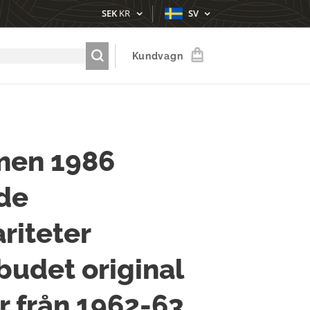
SEK
KR
SV
Kundvagn
men 1986
de
ariteter
udet original
r från 1962-63