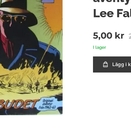
Lee Fa
5,00
kr
I lager
Lägg i