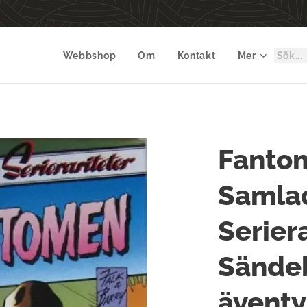
Webbshop
Om
Kontakt
Mer
Fanto
Samla
Serier
Sändeb
äventy