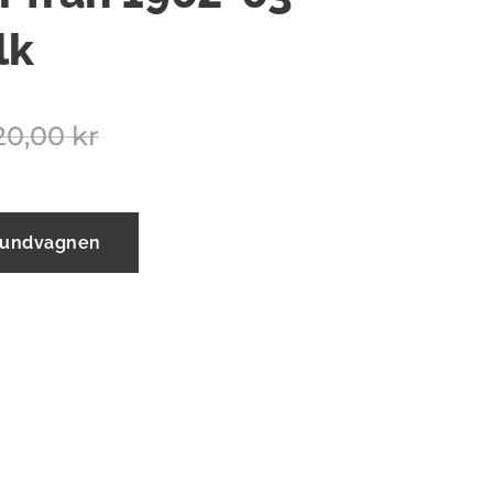
lk
20,00
kr
 kundvagnen