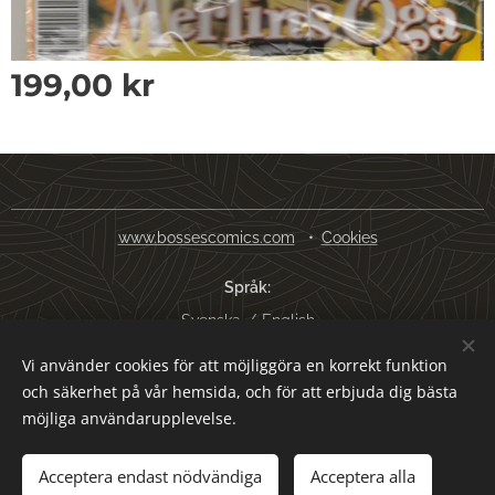
199,00
kr
www.bossescomics.com
Cookies
Språk
Svenska
English
Vi använder cookies för att möjliggöra en korrekt funktion
Valutor
och säkerhet på vår hemsida, och för att erbjuda dig bästa
SEK kr
USD $
EUR €
AUD $
möjliga användarupplevelse.
Tillfälligt slut
Acceptera endast nödvändiga
Acceptera alla