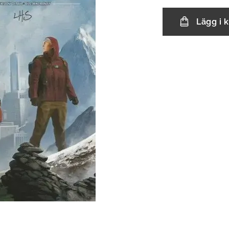
Lägg i