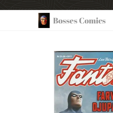
Bosses Comics