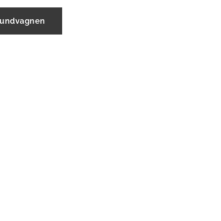
 kundvagnen