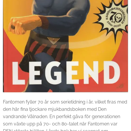
Fantomen fyller 70 år som serietidning i år, vilket firas med
den här fina tjockare mjukbandsboken med Den
vandrande Vålnaden. En perfekt gåva för generationen
som växte upp på 70- och 80-talet när Fantomen var