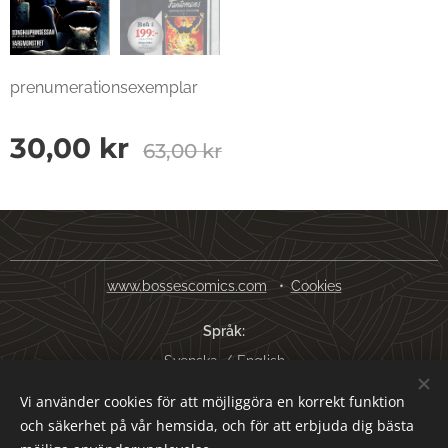
prenumerationsexemplar
30,00
kr
63,00
kr
www.bossescomics.com
Cookies
Språk
Svenska
English
Vi använder cookies för att möjliggöra en korrekt funktion
Valutor
och säkerhet på vår hemsida, och för att erbjuda dig bästa
SEK kr
USD $
EUR €
AUD $