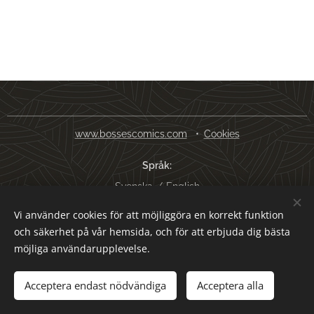
www.bossescomics.com
Cookies
Språk
Svenska
English
Vi använder cookies för att möjliggöra en korrekt funktion
Valutor
och säkerhet på vår hemsida, och för att erbjuda dig bästa
SEK kr
USD $
EUR €
AUD $
möjliga användarupplevelse.
Lägg i kundvagnen
Acceptera endast nödvändiga
Acceptera alla