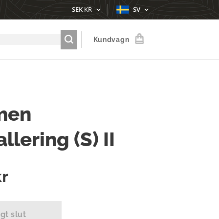
SEK
KR
SV
Kundvagn
men
lering (S) II
r
igt slut