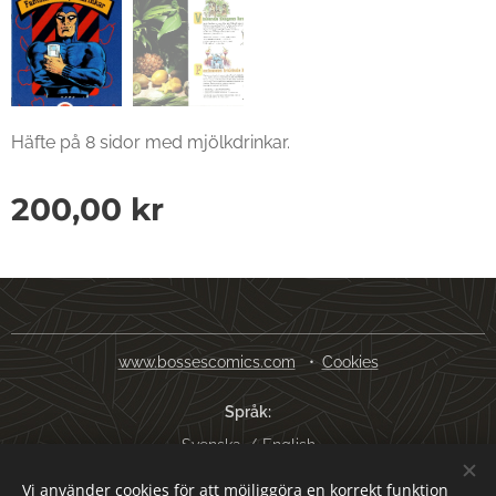
Häfte på 8 sidor med mjölkdrinkar.
200,00
kr
www.bossescomics.com
Cookies
Språk
Svenska
English
Vi använder cookies för att möjliggöra en korrekt funktion
Valutor