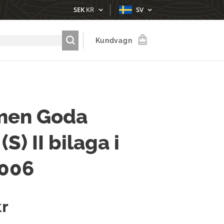
SEK
KR
SV
Kundvagn
men Goda
(S) II bilaga i
2006
r