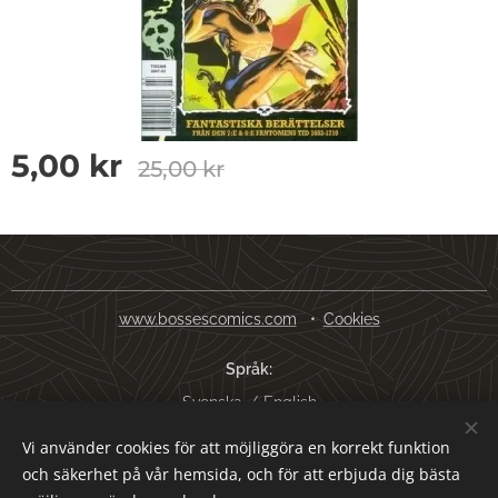
5,00
kr
25,00
kr
www.bossescomics.com
Cookies
Språk
Svenska
English
Vi använder cookies för att möjliggöra en korrekt funktion
Valutor
och säkerhet på vår hemsida, och för att erbjuda dig bästa
SEK kr
USD $
EUR €
AUD $