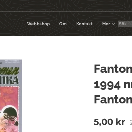
Webbshop
Om
Kontakt
Mer
Fantom
1994 n
Fanto
5,00
kr