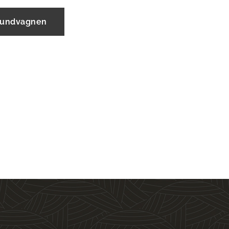
 kundvagnen