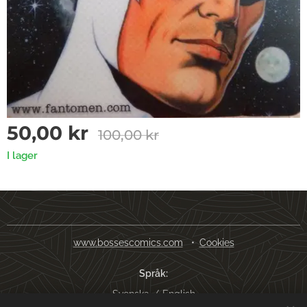
50,00
kr
100,00
kr
I lager
www.bossescomics.com
Cookies
Språk
Svenska
English