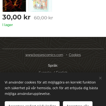
30,00
kr
60,00
kr
I lager
www.bossescomics.com
Cookies
Språk
Svenska
English
Vi använder cookies för att möjliggöra en korrekt funktion
Valutor
och säkerhet på vår hemsida, och för att erbjuda dig bästa
SEK kr
USD $
EUR €
AUD $
möjliga användarupplevelse.
Lägg i kundvagnen