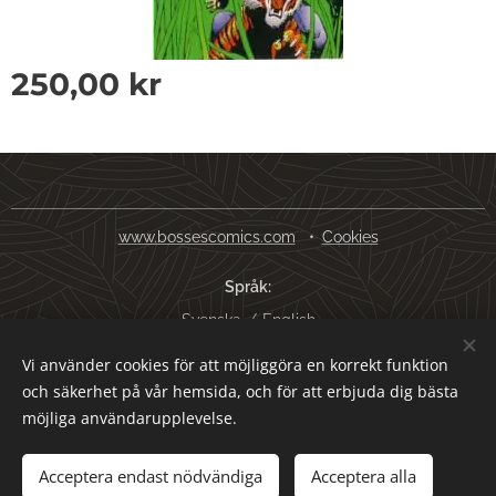
250,00
kr
www.bossescomics.com
Cookies
Språk
Svenska
English
Vi använder cookies för att möjliggöra en korrekt funktion
Valutor
och säkerhet på vår hemsida, och för att erbjuda dig bästa
SEK kr
USD $
EUR €
AUD $
möjliga användarupplevelse.
Lägg i kundvagnen
Acceptera endast nödvändiga
Acceptera alla