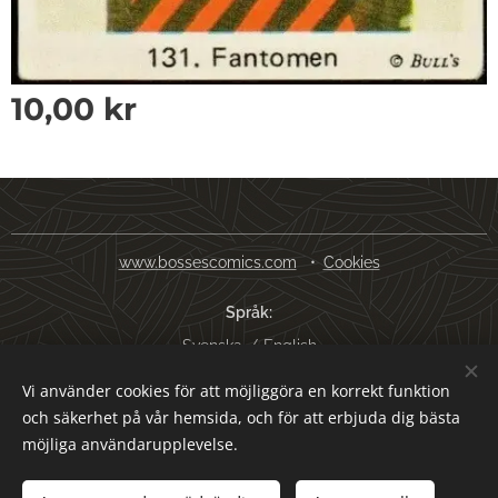
10,00
kr
www.bossescomics.com
Cookies
Språk
Svenska
English
Vi använder cookies för att möjliggöra en korrekt funktion
Valutor
och säkerhet på vår hemsida, och för att erbjuda dig bästa
SEK kr
USD $
EUR €
AUD $
möjliga användarupplevelse.