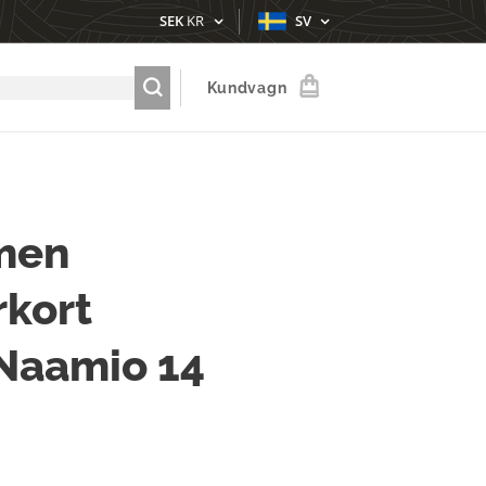
SEK
KR
SV
Kundvagn
men
kort
Naamio 14