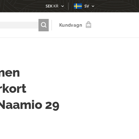
SEK
KR
SV
Kundvagn
men
kort
Naamio 29