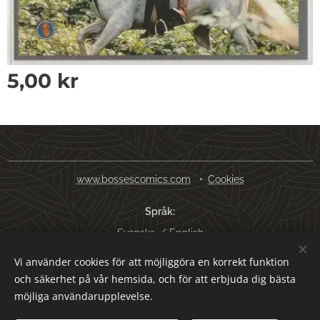
5,00
kr
www.bossescomics.com
Cookies
Språk
Svenska
English
Vi använder cookies för att möjliggöra en korrekt funktion
Valutor
och säkerhet på vår hemsida, och för att erbjuda dig bästa
SEK kr
USD $
EUR €
AUD $
möjliga användarupplevelse.