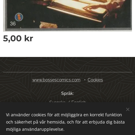
5,00
kr
www.bossescomics.com
Cookies
Språk
Svenska
English
Vi använder cookies för att möjliggöra en korrekt funktion
Valutor
och säkerhet på vår hemsida, och för att erbjuda dig bästa
SEK kr
USD $
EUR €
AUD $
möjliga användarupplevelse.