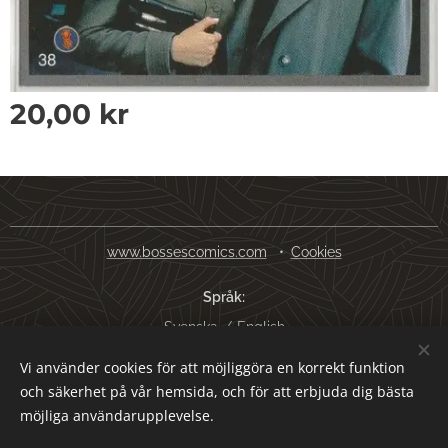
20,00
kr
www.bossescomics.com
Cookies
Språk
Svenska
English
Vi använder cookies för att möjliggöra en korrekt funktion
Valutor
och säkerhet på vår hemsida, och för att erbjuda dig bästa
SEK kr
USD $
EUR €
AUD $
möjliga användarupplevelse.