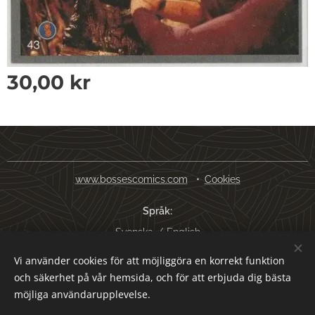
30,00
kr
www.bossescomics.com
Cookies
Språk
Svenska
English
Vi använder cookies för att möjliggöra en korrekt funktion
Valutor
och säkerhet på vår hemsida, och för att erbjuda dig bästa
SEK kr
USD $
EUR €
AUD $
möjliga användarupplevelse.