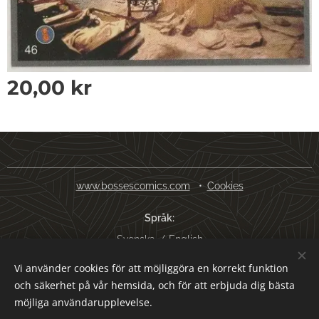
20,00
kr
www.bossescomics.com
Cookies
Språk
Svenska
English
Vi använder cookies för att möjliggöra en korrekt funktion
Valutor
och säkerhet på vår hemsida, och för att erbjuda dig bästa
SEK kr
USD $
EUR €
AUD $
möjliga användarupplevelse.