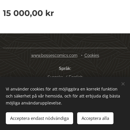
15 000,00
kr
www.bossescomics.com
Cookies
Språk
Svenska
English
Vi använder cookies för att möjliggöra en korrekt funktion
Valutor
och säkerhet på vår hemsida, och för att erbjuda dig bästa
SEK kr
USD $
EUR €
AUD $
möjliga användarupplevelse.
Lägg i kundvagnen
Acceptera endast nödvändiga
Acceptera alla