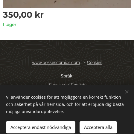
350,00
kr
I lager
www.bossescomics.com
Cookies
Språk
Svenska
English
Vi använder cookies för att möjliggöra en korrekt funktion
Valutor
och säkerhet på vår hemsida, och för att erbjuda dig bästa
SEK kr
USD $
EUR €
AUD $
möjliga användarupplevelse.
Lägg i kundvagnen
Acceptera endast nödvändiga
Acceptera alla