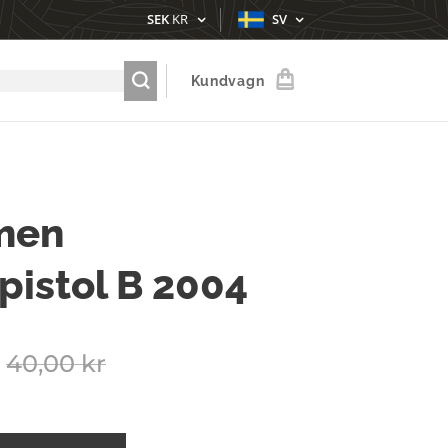
SEK
KR
SV
Kundvagn
men
pistol B 2004
40,00
kr