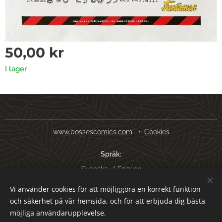
50,00
kr
I lager
www.bossescomics.com
Cookies
Språk
Svenska
English
Vi använder cookies för att möjliggöra en korrekt funktion
Valutor
och säkerhet på vår hemsida, och för att erbjuda dig bästa
SEK kr
USD $
EUR €
AUD $
möjliga användarupplevelse.