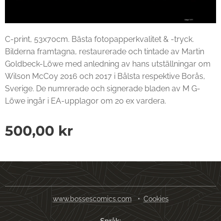
C-print, 53x70cm. Bästa fotopapperkvalitet & -tryck.
Bilderna framtagna, restaurerade och tintade av Martin
Goldbeck-Löwe med anledning av hans utställningar om
Wilson McCoy 2016 och 2017 i Bålsta respektive Borås,
Sverige. De numrerade och signerade bladen av M G-
Löwe ingår i EA-upplagor om 20 ex vardera.
500,00
kr
www.bossescomics.com
Cookies